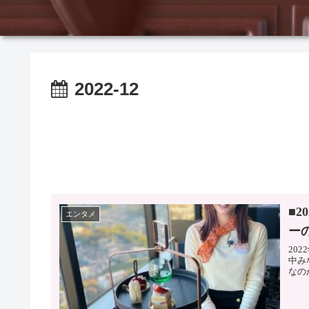
2022-12
■
エンタメ
ー
20
中み
なの