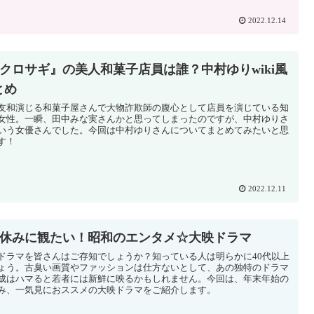
2022.12.14
『クロサギ』の美人和菓子店員は誰？中村ゆりwiki風
とめ
友和演じる和菓子屋さんで大物詐欺師の腹心として店員を演じている知
女性。一瞬、田中みな実さんかと思ってしまったのですが、中村ゆりさ
いう女優さんでした。今回は中村ゆりさんについてまとめてみたいと思
す！
2022.12.11
冬休みに観たい！昭和のエンタメ☆大映ドラマ
ドラマを皆さんはご存知でしょうか？知っている人は明らかに40代以上
ょう。古臭い画質やファッションは仕方ないとして、あの独特のドラマ
成はハマると若者には新鮮に映るかもしれません。今回は、年末年始の
み、一気見におススメの大映ドラマをご紹介します。