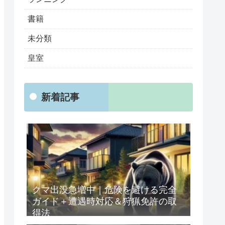
書籍
未分類
皇室
新着記事
クマ出没急増中｜危険を避ける完全
ガイド＋遭遇時対応＆狩猟免許の取
得法