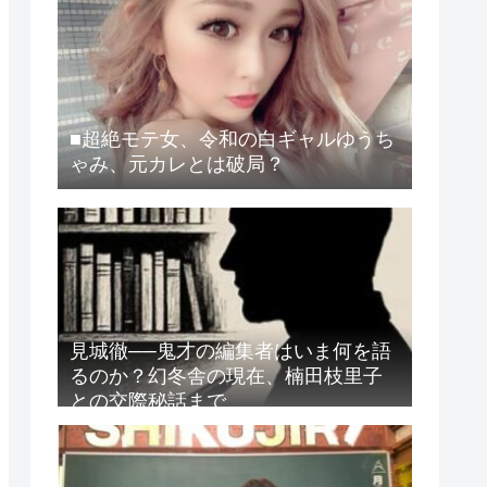
■超絶モテ女、令和の白ギャルゆうち
ゃみ、元カレとは破局？
見城徹──鬼才の編集者はいま何を語
るのか？幻冬舎の現在、楠田枝里子
との交際秘話まで