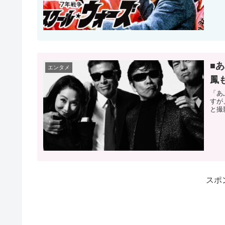
■
エンタメ
鳳
「あ
すが
と撮
スポ