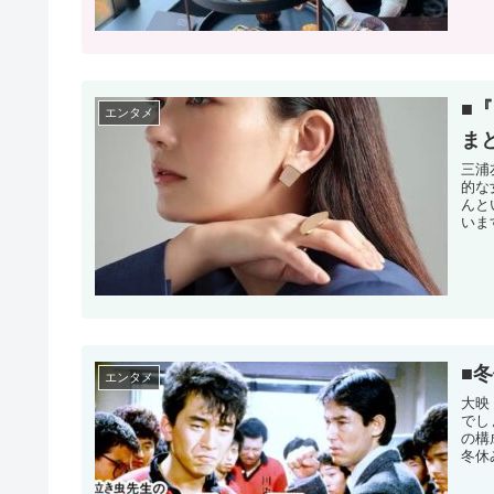
■
エンタメ
ま
三浦
的な
んと
いま
■
エンタメ
大映
でし
の構
冬休