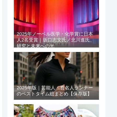
2025年ノーベル医学・化学賞に日本
人2名受賞｜坂口志文氏／北川進氏、
研究と未来への光
2025年版｜芸能人・有名人ランナー
のベストタイム総まとめ【保存版】