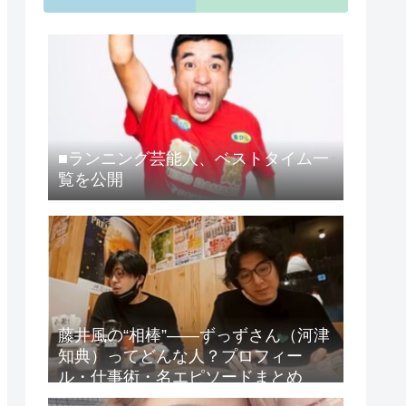
■ランニング芸能人、ベストタイム一
覧を公開
藤井風の“相棒”——ずっずさん（河津
知典）ってどんな人？プロフィー
ル・仕事術・名エピソードまとめ
【保存版】