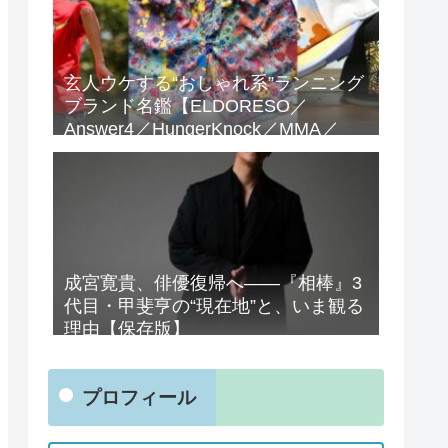
玄人ウケする“おしゃれ系”ランニング
ブランド名鑑【ELDORESO／
Answer4／HungerKnock／MMA／
Teton Bros.／and wander】
成宮寛貴、俳優復帰へ——『相棒』3
代目・甲斐亨の“現在地”と、いま観る
理由【保存版】
プロフィール