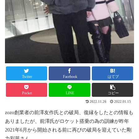
Twitter
Facebook
はてブ
Pocket
LINE
コピー
2022.11.26
2022.01.15
zozo創業者の前澤友作氏との破局、復縁をしたとの情報も
ありましたが、前澤氏がロケット搭乗の為の訓練が昨年
2021年6月から開始される前に再びの破局を迎えていた剛
力彩芽さん。