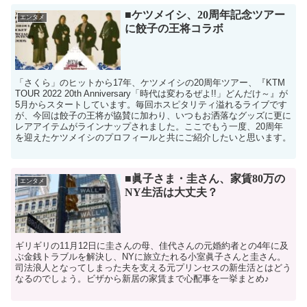
■ケツメイシ、20周年記念ツアー
エンタメ
に餃子の王将コラボ
「さくら」のヒットから17年、ケツメイシの20周年ツアー、『KTM
TOUR 2022 20th Anniversary「時代は変わるぜよ!!」どんだけ～』が
5月からスタートしています。毎回ホスピタリティ溢れるライブです
が、今回は餃子の王将が協賛に加わり、いつもお洒落なグッズに更に
レアアイテムがラインナップされました。ここでもう一度、20周年
を迎えたケツメイシのプロフィールと共にご紹介したいと思います。
■眞子さま・圭さん、家賃80万の
エンタメ
NY生活は大丈夫？
ギリギリの11月12日に圭さんの母、佳代さんの元婚約者との4年に及
ぶ金銭トラブルを解決し、NYに旅立たれる小室眞子さんと圭さん。
司法浪人となってしまった夫を支える元プリンセスの新生活とはどう
なるのでしょう。ビザから新居の家賃まで心配事を一挙まとめ♪