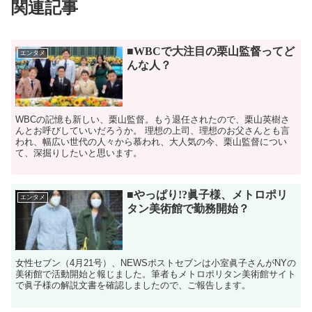
関連記事
■WBCで大注目の栗山監督ってど
エンタメ
んな人？
WBCの記憶も新しい、栗山監督。もう退任されたので、栗山英樹さ
んとお呼びしていいだろうか。 理想の上司、理想のお父さんとも言
われ、幅広い世代の人々から慕われ、大人気の今、栗山監督につい
て、深掘りしたいと思います。
■やっぱり!?眞子様、メトロポリ
エンタメ
タン美術館で勤務開始？
女性セブン（4月21号）、NEWSポストセブンは小室眞子さんがNYの
美術館で活動開始と報じました。筆者もメトロポリタン美術館サイト
で眞子様の解説文書を確認しましたので、ご報告します。