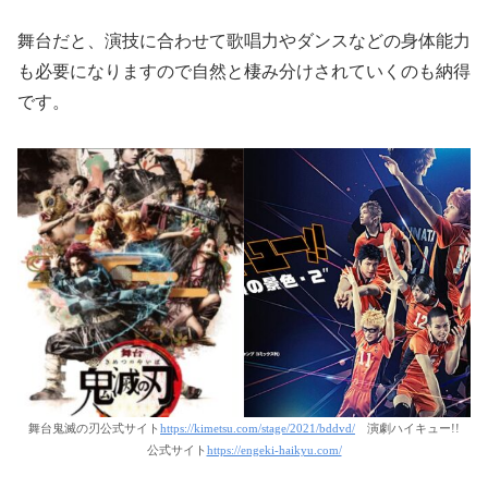
舞台だと、演技に合わせて歌唱力やダンスなどの身体能力
も必要になりますので自然と棲み分けされていくのも納得
です。
舞台鬼滅の刃公式サイト
https://kimetsu.com/stage/2021/bddvd/
演劇ハイキュー!!
公式サイト
https://engeki-haikyu.com/