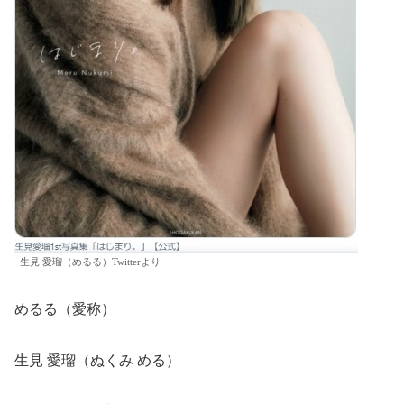
生見 愛瑠（めるる）Twitterより
めるる（愛称）
生見 愛瑠（ぬくみ める）