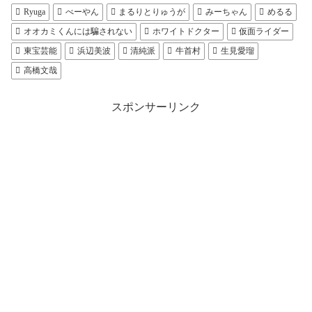
Ryuga
べーやん
まるりとりゅうが
みーちゃん
めるる
オオカミくんには騙されない
ホワイトドクター
仮面ライダー
東宝芸能
浜辺美波
清純派
牛首村
生見愛瑠
高橋文哉
スポンサーリンク