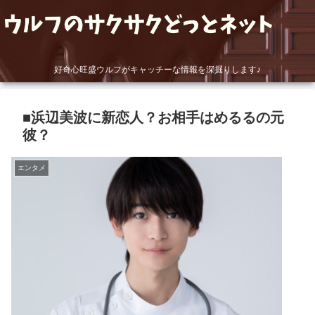
好奇心旺盛ウルフがキャッチーな情報を深掘りします♪
■浜辺美波に新恋人？お相手はめるるの元
彼？
エンタメ