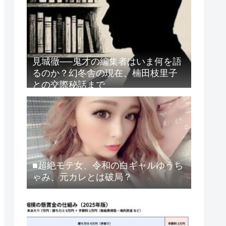
見城徹──鬼才の編集者はいま何を語
るのか？幻冬舎の現在、楠田枝里子
との交際秘話まで
■超絶モテ女、令和の白ギャルゆうち
ゃみ、元カレとは破局？