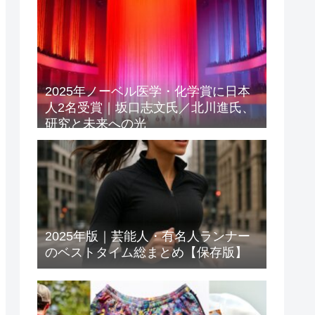
2025年ノーベル医学・化学賞に日本
人2名受賞｜坂口志文氏／北川進氏、
研究と未来への光
2025年版｜芸能人・有名人ランナー
のベストタイム総まとめ【保存版】