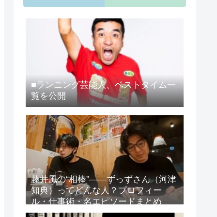
■ランニング芸能人、ベストタイム一
覧を公開
藤井風の“相棒”——ずっずさん（河津
知典）ってどんな人？プロフィー
ル・仕事術・名エピソードまとめ
【保存版】