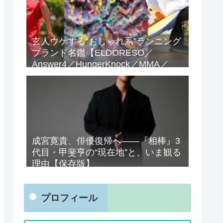
玄人ウケする“おしゃれ系”ランニング
ブランド名鑑【ELDORESO／
Answer4／HungerKnock／MMA／
Teton Bros.／and wander】
成宮寛貴、俳優復帰へ——『相棒』3
代目・甲斐亨の“現在地”と、いま観る
理由【保存版】
プロフィール