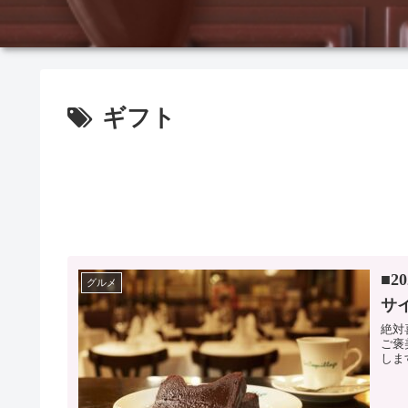
ギフト
■
グルメ
サ
絶対
ご褒
しま