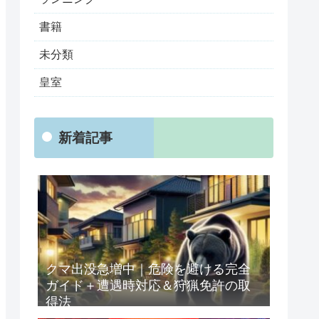
書籍
未分類
皇室
新着記事
クマ出没急増中｜危険を避ける完全
ガイド＋遭遇時対応＆狩猟免許の取
得法