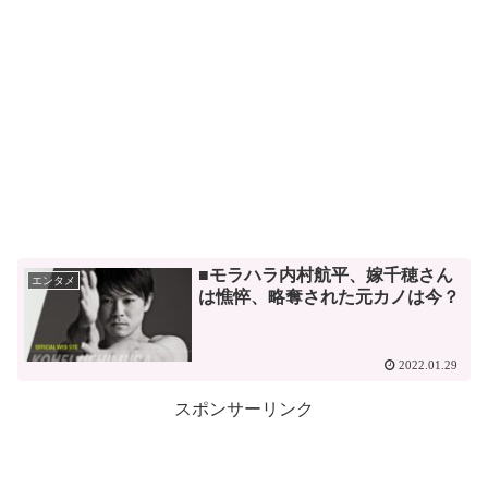
■モラハラ内村航平、嫁千穂さん
エンタメ
は憔悴、略奪された元カノは今？
2022.01.29
スポンサーリンク