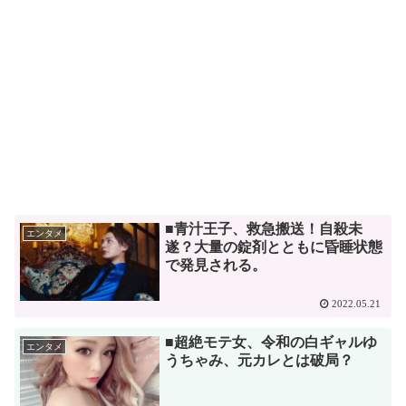
■青汁王子、救急搬送！自殺未
エンタメ
遂？大量の錠剤とともに昏睡状態
で発見される。
2022.05.21
■超絶モテ女、令和の白ギャルゆ
エンタメ
うちゃみ、元カレとは破局？