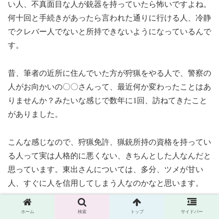
い人、不真面目な人が銃器を持っていたら怖いですよね。
何十回と手続きがあったら言われた通りに行ける人、冷静
でクレバー人でないと所持できないようになっているんで
す。
昔、筆者の近所に住んでいた方が狩猟をやる人で、警察の
人がお向かいの〇〇さんって、最近何か変わったことはあ
りませんか？みたいな感じで数年に1回、訪ねてきたこと
がありました。
こんな感じなので、狩猟免許、猟銃所持の資格を持ってい
る人って実は人格的に悪くない、きちんとした人なんだと
思っています。東出さんについては、多分、ツメが甘い
人、すぐに人を信用してしまう人なのかなと思います。
週刊誌に山の中で女性猟師と歩いている所をキャッチされ
ホーム
検索
トップ
サイドバー