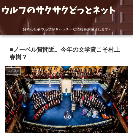
好奇心旺盛ウルフがキャッチーな情報を深掘りします♪
■ノーベル賞間近。今年の文学賞こそ村上
春樹？
エンタメ