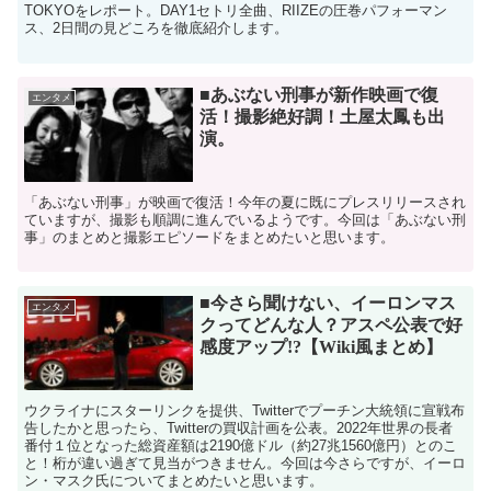
TOKYOをレポート。DAY1セトリ全曲、RIIZEの圧巻パフォーマン
ス、2日間の見どころを徹底紹介します。
■あぶない刑事が新作映画で復
エンタメ
活！撮影絶好調！土屋太鳳も出
演。
「あぶない刑事」が映画で復活！今年の夏に既にプレスリリースされ
ていますが、撮影も順調に進んでいるようです。今回は「あぶない刑
事」のまとめと撮影エピソードをまとめたいと思います。
■今さら聞けない、イーロンマス
エンタメ
クってどんな人？アスペ公表で好
感度アップ!?【Wiki風まとめ】
ウクライナにスターリンクを提供、Twitterでプーチン大統領に宣戦布
告したかと思ったら、Twitterの買収計画を公表。2022年世界の長者
番付１位となった総資産額は2190億ドル（約27兆1560億円）とのこ
と！桁が違い過ぎて見当がつきません。今回は今さらですが、イーロ
ン・マスク氏についてまとめたいと思います。