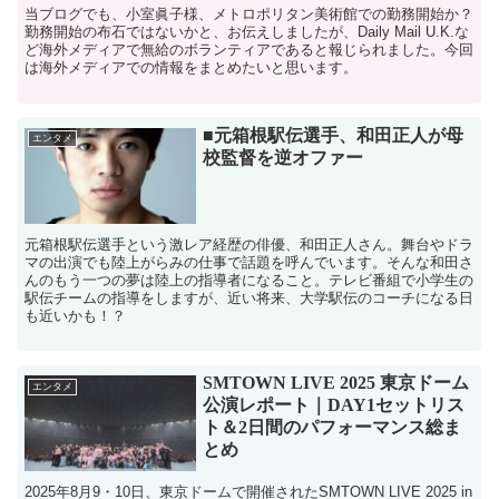
当ブログでも、小室眞子様、メトロポリタン美術館での勤務開始か？
勤務開始の布石ではないかと、お伝えしましたが、Daily Mail U.K.な
ど海外メディアで無給のボランティアであると報じられました。今回
は海外メディアでの情報をまとめたいと思います。
■元箱根駅伝選手、和田正人が母
エンタメ
校監督を逆オファー
元箱根駅伝選手という激レア経歴の俳優、和田正人さん。舞台やドラ
マの出演でも陸上がらみの仕事で話題を呼んでいます。そんな和田さ
んのもう一つの夢は陸上の指導者になること。テレビ番組で小学生の
駅伝チームの指導をしますが、近い将来、大学駅伝のコーチになる日
も近いかも！？
SMTOWN LIVE 2025 東京ドーム
エンタメ
公演レポート｜DAY1セットリス
ト＆2日間のパフォーマンス総ま
とめ
2025年8月9・10日、東京ドームで開催されたSMTOWN LIVE 2025 in