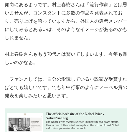
傾向にあるようです。村上春樹さんは「流行作家」とは思
いませんが、コンスタントに多数の作品を発表されてお
り、売り上げを誇っていますから、外国人の選考メンバー
にしてみるとあるいは、そのようなイメージがあるのかも
しれません。
村上春樹さんももう70代とは驚いてしまいます。今年も難
しいのかなぁ。
一ファンとしては、自分の愛読している小説家が受賞すれ
ばとても嬉しいです。でも年中行事のようにノーベル賞の
発表を楽しみたいと思います。
The official website of the Nobel Prize -
NobelPrize.org
The Nobel Prize rewards science, humanism and peace efforts.
This is one of the central concepts in the will of Alfred Nobel,
and it also permeates the outreach...