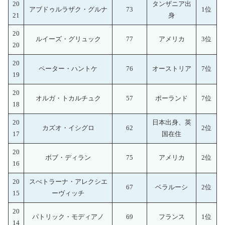
20
タンザニア出
アブドゥルラザク・グルナ
73
1位
21
身
20
ルイーズ・グリュック
77
アメリカ
3位
20
20
ペーター・ハントケ
76
オーストリア
7位
19
20
オルガ・トカルチュク
57
ポーランド
7位
18
20
日本出身、英
カズオ・イシグロ
62
2位
17
国在住
20
ボブ・ディラン
75
アメリカ
2位
16
20
スぺトラーナ・アレクシエ
67
ベラルーシ
2位
15
ーヴィッチ
20
パトリック・モディアノ
69
フランス
1位
14