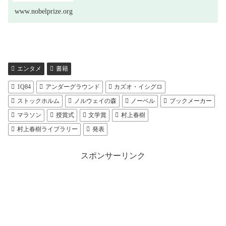
www.nobelprize.org
エンタメ
書籍
1Q84
アンダーグラウンド
カズオ・イシグロ
ストックホルム
ノルウェイの森
ノーベル
ブックメーカー
マラソン
授賞式
文学賞
村上春樹
村上春樹ライブラリー
発表
スポンサーリンク