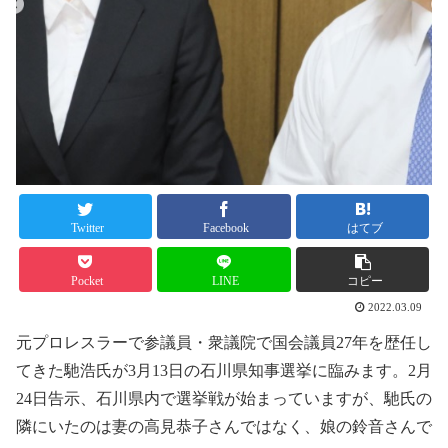
Twitter
Facebook
はてブ
Pocket
LINE
コピー
2022.03.09
元プロレスラーで参議員・衆議院で国会議員27年を歴任し
てきた馳浩氏が3月13日の石川県知事選挙に臨みます。2月
24日告示、石川県内で選挙戦が始まっていますが、馳氏の
隣にいたのは妻の高見恭子さんではなく、娘の鈴音さんで