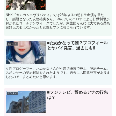
NHK『カムカムエヴリバディ』では25年ぶりの朝ドラ出演を果た
し、話題となった安達祐実さん。 3年ぶりのコロナによる行動制限が
解かれたゴールデンウィークでしたが、家族団らんには夫である桑島
智輝氏の姿はなかったと女性セブンに報じられています。
■たぬかなって誰？プロフィール
エンタメ
とヤバイ発言、過去にも⁈
女性プロゲーマー、たぬかなさんが不適切発言で炎上、契約チーム、
スポンサーの契約解除をされたようです。過去にも問題発言がありま
したので、まとめたいと思います。
■フジテレビ、辞めるアナの行先
エンタメ
は？