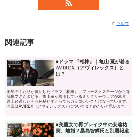
ウルフ
関連記事
■ドラマ 『相棒』｜亀山 薫が着る
エンタメ
AVIREX（アヴィレックス）と
は？
旧知のふたりが復活したドラマ『相棒』。ファーストステージから寺
脇康文さん演じる、亀山薫が着用しているミリタリーウェアが20年
以上経過した今も色褪せずとってもカッコいいことになっています。
今回はAVIREX（アヴィレックス）についてまとめたいと思います。
■美魔女で再ブレイク中の安達祐
エンタメ
実、離婚？桑島智輝氏と別居報道