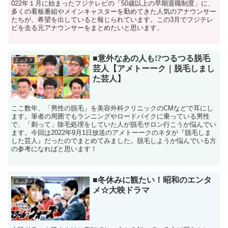
022年１月に始まったフジテレビの「50歳以上の早期退職制度」に、
多くの看板番組やメインキャスターを勤めてきた人気のアナウンサー
たちが、希望を出していると報じられています。この3月でフジテレ
ビを去る元アナウンサーをまとめたいと思います。
■意外なあの人も!?つるつる脱毛
エンタメ
芸人【アメトーーク｜脱毛しまし
た芸人】
ここ数年、「男性の脱毛」を美容外科クリニックのCMなどで耳にし
ます。筆者の周囲でもランニングやロードバイクに乗っている男性
で、「剃って」除毛処理をしていた人が脱毛サロン行こうか悩んでい
ます。今回は2022年9月1日放送のアメトーークのネタが『脱毛しま
した芸人』だったのでまとめてみました。脱毛しようか悩んでいる方
の参考になればと思います！
■冬休みに観たい！昭和のエンタ
エンタメ
メ☆大映ドラマ