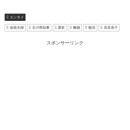
エンタメ
仮面夫婦
石川県知事
選挙
離婚
馳浩
高見恭子
スポンサーリンク