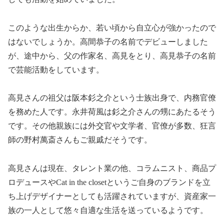
このような出生からか、若い頃から自立心が強かったので
はないでしょうか。高間恭子の名前でデビューしました
が、途中から、父の作家名、高見をとり、高見恭子の名前
で芸能活動をしています。
高見さんの祖父は阪本釤之介という士族出身で、内務官僚
を務めた人です。永井荷風は釤之介さんの甥にあたるそう
です。その他親族には外交官や文学者、官僚が多数、狂言
師の野村萬斎さんもご親戚だそうです。
高見さんは現在、タレント業の他、コラムニスト、商品プ
ロデュースやCat in the closetというご自身のブランドを立
ち上げデザイナーとしても活躍されていますが、資産家一
族の一人として悠々自適な生活を送っているようです。